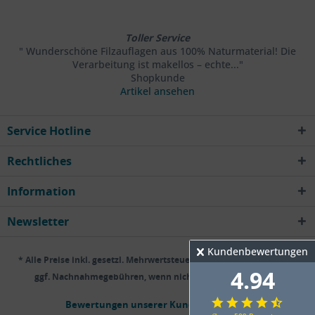
Toller Service
" Wunderschöne Filzauflagen aus 100% Naturmaterial! Die
Verarbeitung ist makellos – echte..."
Shopkunde
Artikel ansehen
Service Hotline
Rechtliches
Information
Newsletter
Kundenbewertungen
* Alle Preise inkl. gesetzl. Mehrwertsteuer zzgl.
Versandkosten
und
4.94
ggf. Nachnahmegebühren, wenn nicht anders beschrieben
Bewertungen unserer Kunden
FAQ