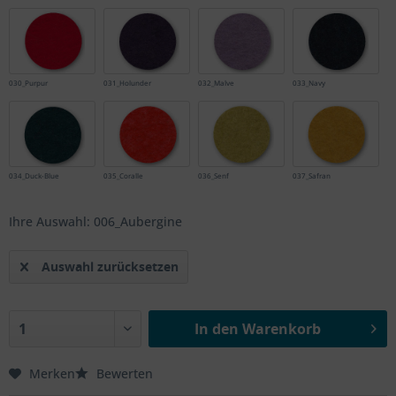
030_Purpur
031_Holunder
032_Malve
033_Navy
034_Duck-Blue
035_Coralle
036_Senf
037_Safran
Ihre Auswahl: 006_Aubergine
Auswahl zurücksetzen
In den
Warenkorb
Merken
Bewerten