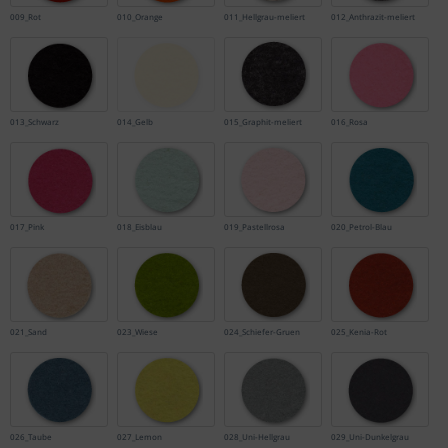
009_Rot
010_Orange
011_Hellgrau-meliert
012_Anthrazit-meliert
013_Schwarz
014_Gelb
015_Graphit-meliert
016_Rosa
017_Pink
018_Eisblau
019_Pastellrosa
020_Petrol-Blau
021_Sand
023_Wiese
024_Schiefer-Gruen
025_Kenia-Rot
026_Taube
027_Lemon
028_Uni-Hellgrau
029_Uni-Dunkelgrau