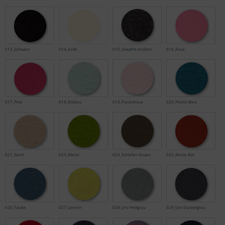
013_Schwarz
014_Gelb
015_Graphit-meliert
016_Rosa
017_Pink
018_Eisblau
019_Pastellrosa
020_Petrol-Blau
021_Sand
023_Wiese
024_Schiefer-Gruen
025_Kenia-Rot
026_Taube
027_Lemon
028_Uni-Hellgrau
029_Uni-Dunkelgrau