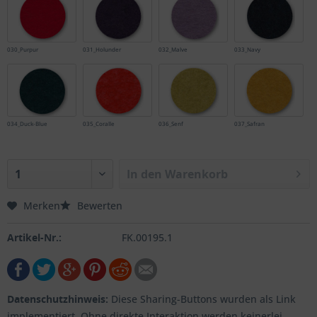
030_Purpur
031_Holunder
032_Malve
033_Navy
034_Duck-Blue
035_Coralle
036_Senf
037_Safran
In den
Warenkorb
Merken
Bewerten
Artikel-Nr.:
FK.00195.1
Datenschutzhinweis:
Diese Sharing-Buttons wurden als Link
implementiert. Ohne direkte Interaktion werden keinerlei