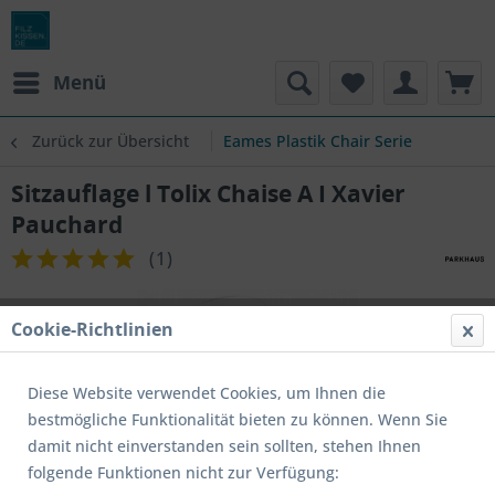
Menü
Zurück zur Übersicht
Eames Plastik Chair Serie
Sitzauflage l Tolix Chaise A I Xavier
Pauchard
(
1
)
Cookie-Richtlinien
Diese Website verwendet Cookies, um Ihnen die
bestmögliche Funktionalität bieten zu können. Wenn Sie
damit nicht einverstanden sein sollten, stehen Ihnen
folgende Funktionen nicht zur Verfügung: