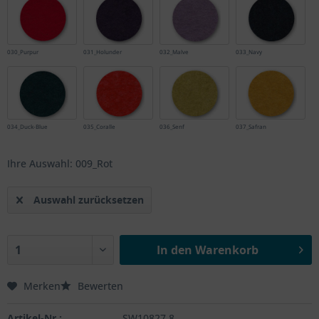
030_Purpur
031_Holunder
032_Malve
033_Navy
034_Duck-Blue
035_Coralle
036_Senf
037_Safran
Ihre Auswahl: 009_Rot
Auswahl zurücksetzen
In den
Warenkorb
Merken
Bewerten
Artikel-Nr.:
SW10827.8