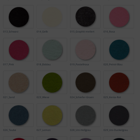
013_Schwarz
014_Gelb
015_Graphit-meliert
016_Rosa
017_Pink
018_Eisblau
019_Pastellrosa
020_Petrol-Blau
021_Sand
023_Wiese
024_Schiefer-Gruen
025_Kenia-Rot
026_Taube
027_Lemon
028_Uni-Hellgrau
029_Uni-Dunkelgrau