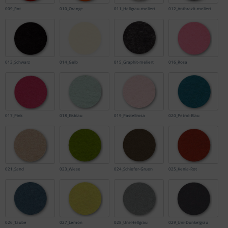
009_Rot
010_Orange
011_Hellgrau-meliert
012_Anthrazit-meliert
013_Schwarz
014_Gelb
015_Graphit-meliert
016_Rosa
017_Pink
018_Eisblau
019_Pastellrosa
020_Petrol-Blau
021_Sand
023_Wiese
024_Schiefer-Gruen
025_Kenia-Rot
026_Taube
027_Lemon
028_Uni-Hellgrau
029_Uni-Dunkelgrau