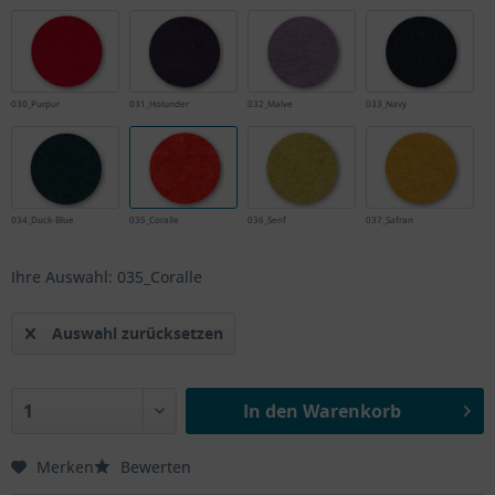
030_Purpur
031_Holunder
032_Malve
033_Navy
034_Duck-Blue
035_Coralle
036_Senf
037_Safran
Ihre Auswahl: 035_Coralle
Auswahl zurücksetzen
In den
Warenkorb
Merken
Bewerten