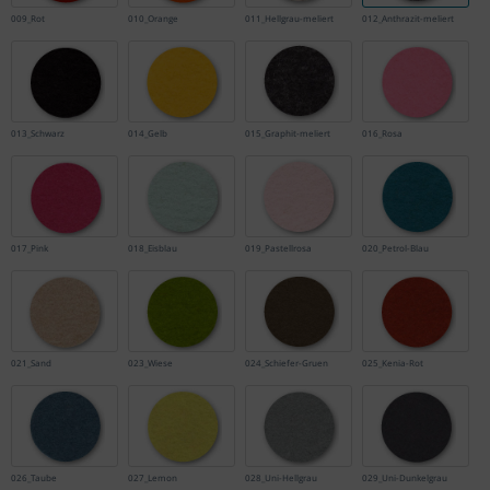
009_Rot
010_Orange
011_Hellgrau-meliert
012_Anthrazit-meliert
013_Schwarz
014_Gelb
015_Graphit-meliert
016_Rosa
017_Pink
018_Eisblau
019_Pastellrosa
020_Petrol-Blau
021_Sand
023_Wiese
024_Schiefer-Gruen
025_Kenia-Rot
026_Taube
027_Lemon
028_Uni-Hellgrau
029_Uni-Dunkelgrau