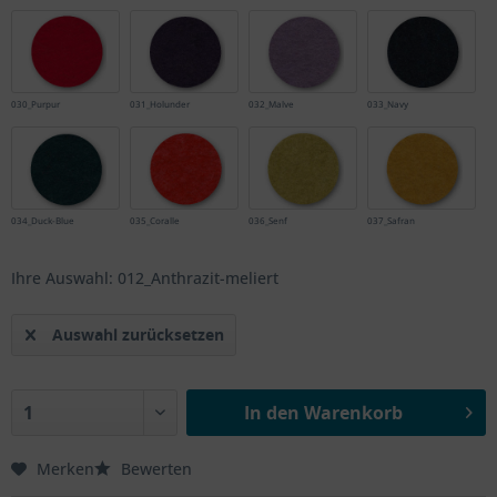
030_Purpur
031_Holunder
032_Malve
033_Navy
034_Duck-Blue
035_Coralle
036_Senf
037_Safran
Ihre Auswahl: 012_Anthrazit-meliert
Auswahl zurücksetzen
In den
Warenkorb
Merken
Bewerten