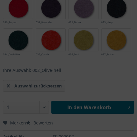
030_Purpur
031_Holunder
032_Malve
033_Navy
034_Duck-Blue
035_Coralle
036_Senf
037_Safran
Ihre Auswahl: 002_Olive-hell
Auswahl zurücksetzen
In den
Warenkorb
Merken
Bewerten
Artikel-Nr.:
FK.00208.2