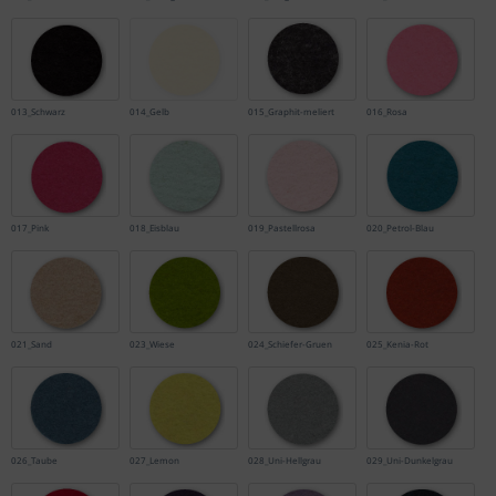
013_Schwarz
014_Gelb
015_Graphit-meliert
016_Rosa
017_Pink
018_Eisblau
019_Pastellrosa
020_Petrol-Blau
021_Sand
023_Wiese
024_Schiefer-Gruen
025_Kenia-Rot
026_Taube
027_Lemon
028_Uni-Hellgrau
029_Uni-Dunkelgrau