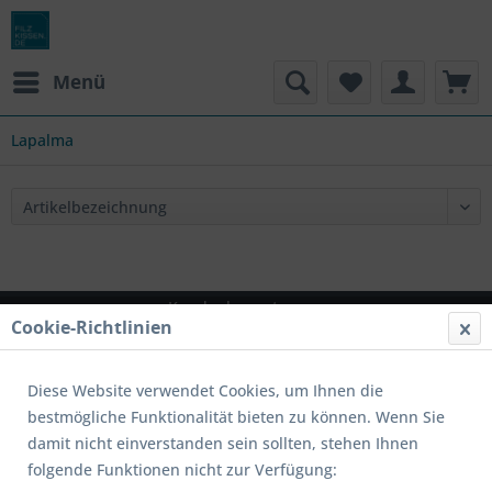
Menü
Lapalma
Kundenbewertungen
Cookie-Richtlinien
4.94
∅ aus 509 Bewertungen
Diese Website verwendet Cookies, um Ihnen die
bestmögliche Funktionalität bieten zu können. Wenn Sie
alle Bewertungen
damit nicht einverstanden sein sollten, stehen Ihnen
Schöne...
folgende Funktionen nicht zur Verfügung:
"Ich habe schon länger nach diesem Kerzenhalter gesucht.